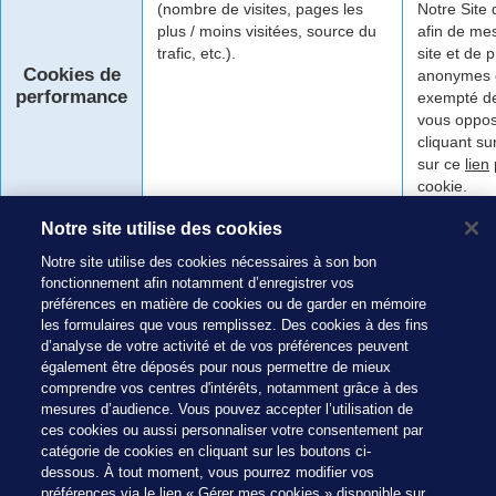
(nombre de visites, pages les
Notre Site 
plus / moins visitées, source du
afin de mes
trafic, etc.).
site et de 
Cookies de
anonymes d
performance
exempté d
vous oppos
cliquant su
sur ce
lien
cookie.
Notre site utilise des cookies
Notre site utilise des cookies nécessaires à son bon
fonctionnement afin notamment d’enregistrer vos
préférences en matière de cookies ou de garder en mémoire
Nous contacter
les formulaires que vous remplissez. Des cookies à des fins
Pour toutes questions et demandes d’informations
d’analyse de votre activité et de vos préférences peuvent
également être déposés pour nous permettre de mieux
concernant notre Politique Cookies, ou pour exercer l’un
comprendre vos centres d'intérêts, notamment grâce à des
quelconque de vos droits concernant le traitement de vos
mesures d’audience. Vous pouvez accepter l’utilisation de
données personnelles opéré au travers de notre Site, vous
ces cookies ou aussi personnaliser votre consentement par
pouvez nous contacter par mail à
dpo@fr.lactalis.com
ou
catégorie de cookies en cliquant sur les boutons ci-
par courrier postal à l’adresse DPO – LGPO – Direction des
dessous. À tout moment, vous pourrez modifier vos
Affaires Juridiques 10 à 20 rue Adolphe Beck 53000 Laval
préférences via le lien « Gérer mes cookies » disponible sur